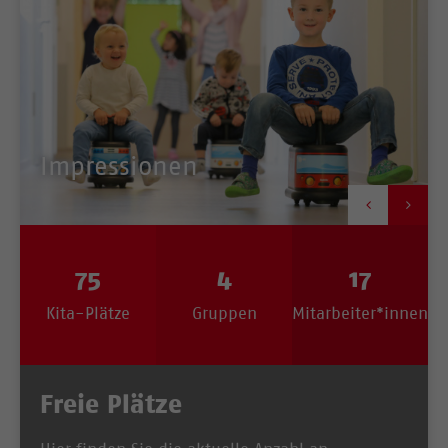
Impressionen


75
4
17
Kita-Plätze
Gruppen
Mitarbeiter*innen
Freie Plätze